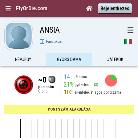
FlyOrDie.com


Bejelentkezés
ANSIA
☰
Fanatikus
NÉVJEGY
GYORS DÁMA
JÁTÉKOK
14
játszma
~0
21%
győzelem
(3)
pontszám
103
Újonc
ellenfelek átlagos pontszáma
PONTSZÁM ALAKULÁSA