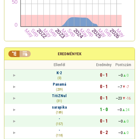


EREDMÉNYEK
Ellenfél
Eredmény
Pontszám
K-2
0 - 1
~0
0
(0)
Panamá
0 - 1
~7
-7
(239)
TitiZNul
0 - 1
~23
-16
(31)
sarapika
1 - 0
~0
24
(189)
-
0 - 1
~0
0
(157)
-
0 - 2
~0
0
(118)