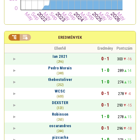


EREDMÉNYEK
Ellenfél
Eredmény
Pontszám
Ian 2021
0 - 1
303
-16
(296)
Pedro Morais
1 - 0
289
14
(248)
thebestoliver
1 - 0
274
15
(252)
WCSC
0 - 1
278
-4
(600)
DEXSTER
0 - 1
293
-15
(323)
Robinson
1 - 0
278
15
(263)
oscarandres
0 - 1
296
-18
(244)
pizcacha
1 - 0
273
23