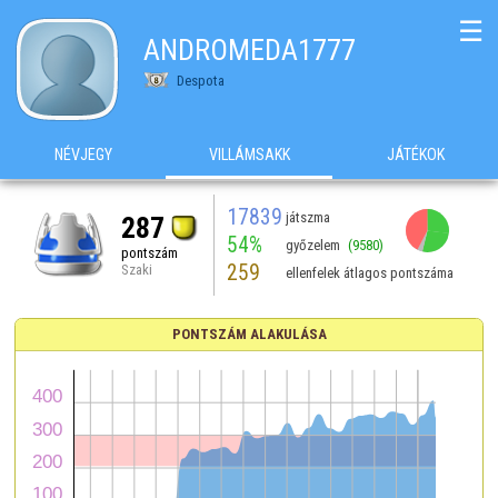
☰
ANDROMEDA1777
Despota
NÉVJEGY
VILLÁMSAKK
JÁTÉKOK
17839
játszma
287
54%
győzelem
(9580)
pontszám
259
Szaki
ellenfelek átlagos pontszáma
PONTSZÁM ALAKULÁSA