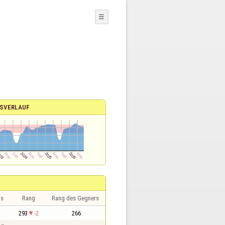
☰
SVERLAUF
is
Rang
Rang des Gegners
293
-2
266