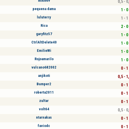
mike69
0,5 - 0
pequena dama
1 - 0
luluterry
1 - 1
Rica
2 - 0
garyfitz57
1 - 0
CtrlAltDelete40
1 - 0
EmilieWi
1 - 0
Rojoamarilo
1 - 0
vulcano682002
0 - 1
anjikoti
0,5 - 1
Bumper2
0 - 1
roberta2011
0 - 1
zultar
0 - 1
volt64
0,5 - 0
ntarnakas
0 - 1
faviodc
0 - 1