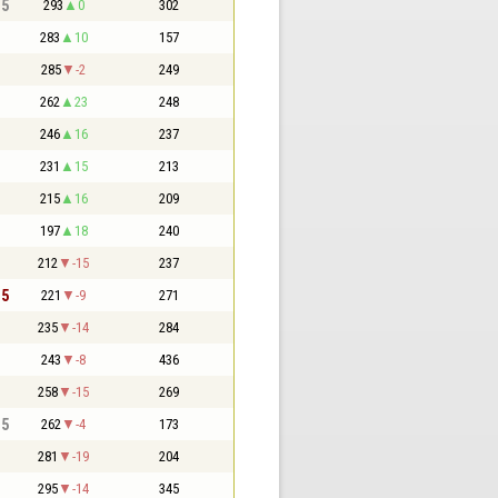
,5
293
0
302
283
10
157
285
-2
249
262
23
248
246
16
237
231
15
213
215
16
209
197
18
240
212
-15
237
,5
221
-9
271
235
-14
284
243
-8
436
258
-15
269
,5
262
-4
173
281
-19
204
295
-14
345