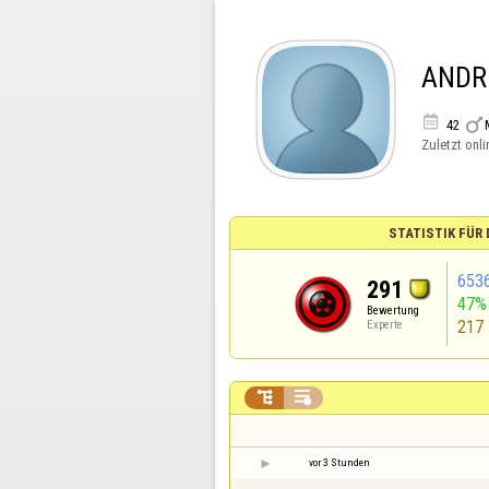
ANDR


42
Zuletzt onli
STATISTIK FÜR
653
291
47%
Bewertung
217
Experte


vor 3 Stunden