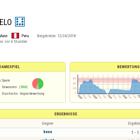
ELO
Mann
Peru
Beigetreten:
12/24/2018
ne:
vor 6 Stunden
 DAMESPIEL
BEWERTUNG
6
Spiele
Gewonnen
(3060)
Durchschn. Gegnerbewertung
ERGEBNISSE
Gegner
Ergebn
bene
1 - 1