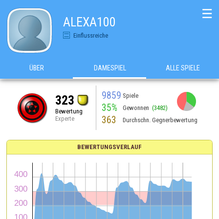
☰
ALEXA100
Einflussreiche
ÜBER
DAMESPIEL
ALLE SPIELE
9859
Spiele
323
35%
Gewonnen
(3482)
Bewertung
363
Experte
Durchschn. Gegnerbewertung
BEWERTUNGSVERLAUF