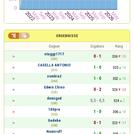


ERGEBNISSE
Gegner
Ergebnis
Rang
stuggy1717
0 - 1
336
-13
(393)
CASELLA ANTONIO
1 - 0
320
16
(313)
zombie2
1 - 0
302
18
(340)
Edwin Chino
0 - 2
326
-24
(323)
demigod
0,5 - 0,5
324
2
(369)
100pre
1 - 0
306
18
(350)
Gedebe
0 - 1
323
-17
(308)
Nemiroff
1 - 0
305
18