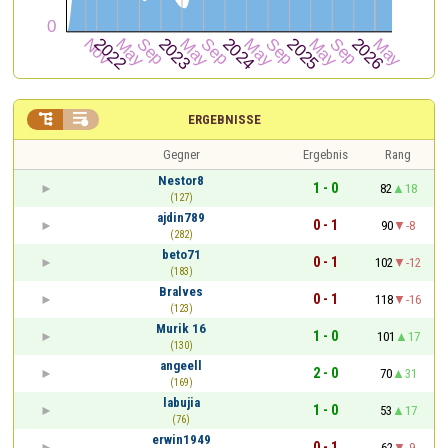


ERGEBNISSE
Gegner
Ergebnis
Rang
Nestor8
1 - 0
82
18
(127)
ajdin789
0 - 1
90
-8
(282)
beto71
0 - 1
102
-12
(183)
Bralves
0 - 1
118
-16
(123)
Murik 16
1 - 0
101
17
(130)
angeell
2 - 0
70
31
(169)
labujia
1 - 0
53
17
(76)
erwin1949
0 - 1
62
-9