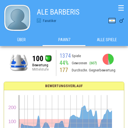
☰
ALE BARBERIS

Fanatiker
ÜBER
PAWN7
ALLE SPIELE
1374
Spiele
100
44%
Gewonnen
(607)
Bewertung
177
Mittelstufe
Durchschn. Gegnerbewertung
BEWERTUNGSVERLAUF