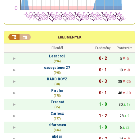


EREDMÉNYEK
Ellenfél
Eredmény
Pontszám
Leandro8
0 - 2
5
-5
(196)
caseystoner27
0 - 1
13
-8
(195)
BADD BOYZ
0 - 3
38
-25
(70)
Pirulin
0 - 1
48
-10
(175)
Transat
1 - 0
30
18
(75)
Carlosx
1 - 2
28
2
(177)
alfaromeu
1 - 0
6
22
(134)
ukdan
0 - 2
14
-8