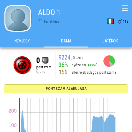
☰
ALDO 1

Fanatikus
118
NÉVJEGY
DÁMA
JÁTÉKOK
9224
játszma
0
36%
győzelem
(3362)
pontszám
156
Újonc
ellenfelek átlagos pontszáma
PONTSZÁM ALAKULÁSA