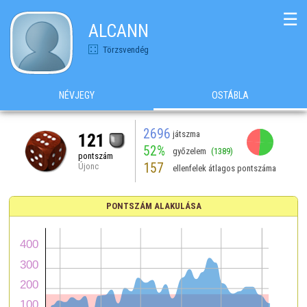
☰
ALCANN
Törzsvendég
NÉVJEGY
OSTÁBLA
2696
játszma
121
52%
győzelem
(1389)
pontszám
157
Újonc
ellenfelek átlagos pontszáma
PONTSZÁM ALAKULÁSA