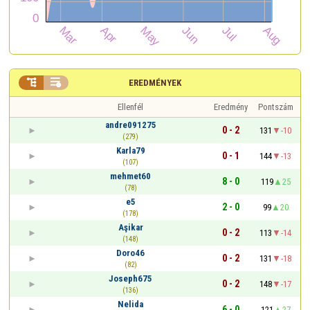


EREDMÉNYEK
Ellenfél
Eredmény
Pontszám
andre091275
0 - 2
131
-10
(279)
Karla79
0 - 1
144
-13
(107)
mehmet60
8 - 0
119
25
(78)
e5
2 - 0
99
20
(178)
Aşikar
0 - 2
113
-14
(148)
Doro46
0 - 2
131
-18
(82)
Joseph675
0 - 2
148
-17
(136)
Nelida
6 - 0
121
27