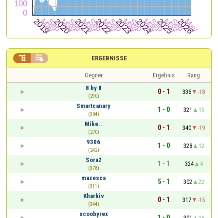


ERGEBNISSE
Gegner
Ergebnis
Rang
8 by 8
0 - 1
336
-18
(290)
Smartcanary
1 - 0
321
15
(304)
Mike..
0 - 1
340
-19
(270)
9306
1 - 0
328
12
(242)
Sora2
1 - 1
324
4
(378)
mazesca
5 - 1
302
22
(311)
Kharkiv
0 - 1
317
-15
(344)
scoobyrex
1 - 0
301
16