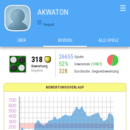
☰
AKWATON
Despot
ÜBER
REVERSI
ALLE SPIELE
26655
Spiele
318
52%
Gewonnen
(13827)
Bewertung
328
Experte
Durchschn. Gegnerbewertung
BEWERTUNGSVERLAUF