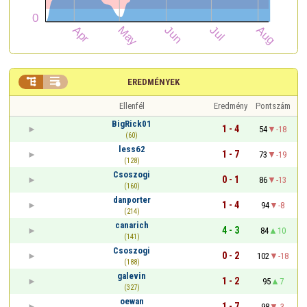


EREDMÉNYEK
Ellenfél
Eredmény
Pontszám
BigRick01
1 - 4
54
-18
(60)
less62
1 - 7
73
-19
(128)
Csoszogi
0 - 1
86
-13
(160)
danporter
1 - 4
94
-8
(214)
canarich
4 - 3
84
10
(141)
Csoszogi
0 - 2
102
-18
(188)
galevin
1 - 2
95
7
(327)
oewan
1 - 7
98
-3