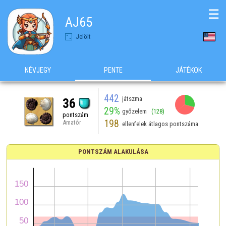
☰
AJ65
Jelölt
NÉVJEGY
PENTE
JÁTÉKOK
442
játszma
36
29%
győzelem
(128)
pontszám
198
Amatőr
ellenfelek átlagos pontszáma
PONTSZÁM ALAKULÁSA