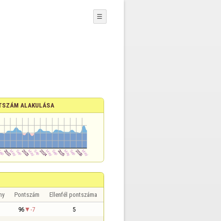
☰
TSZÁM ALAKULÁSA
ny
Pontszám
Ellenfél pontszáma
96
-7
5