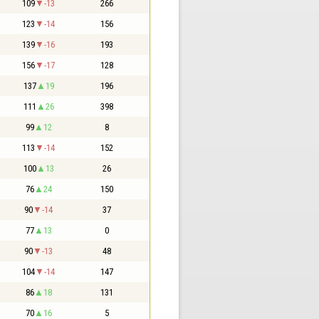
109
-13
266
123
-14
156
139
-16
193
156
-17
128
137
19
196
111
26
398
99
12
8
113
-14
152
100
13
26
76
24
150
90
-14
37
77
13
0
90
-13
48
104
-14
147
86
18
131
70
16
5