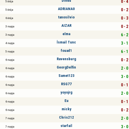
Dindu
0 - 4
5 órája
ADRIANA0
0 - 2
5 órája
tanosilvio
0 - 3
6 órája
AIZAR
0 - 2
3 napja
elma
6 - 2
3 napja
İsmail Tunc
3 - 1
4 napja
fouad1
6 - 1
5 napja
Ravensburg
0 - 2
6 napja
GeorgDelfin
2 - 0
6 napja
Samet123
3 - 0
6 napja
RSG77
0 - 1
6 napja
yoyojrg
2 - 0
6 napja
Eu
0 - 1
6 napja
micky
0 - 2
6 napja
Chris212
2 - 0
7 napja
starfail
3 - 0
7 napja