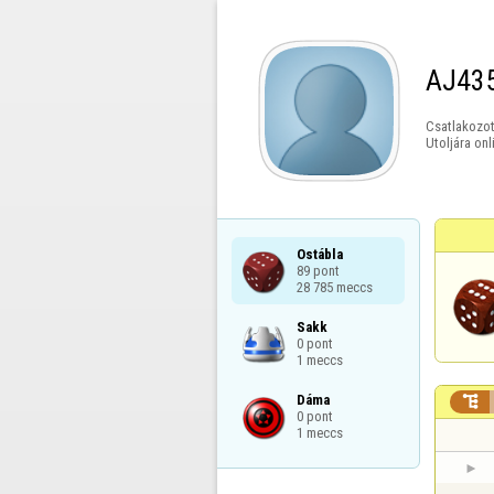
AJ43
Csatlakozot
Utoljára onl
Ostábla

89 pont

28 785 meccs
Sakk

0 pont

1 meccs
Dáma


0 pont

1 meccs