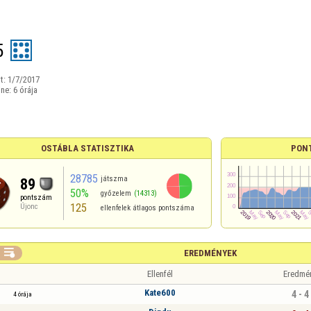
5
t:
1/7/2017
ine:
6 órája
OSTÁBLA STATISZTIKA
PON
28785
játszma
89
50%
győzelem
(14313)
pontszám
125
Újonc
ellenfelek átlagos pontszáma

EREDMÉNYEK
Ellenfél
Eredmé
Kate600
4 - 4
4 órája