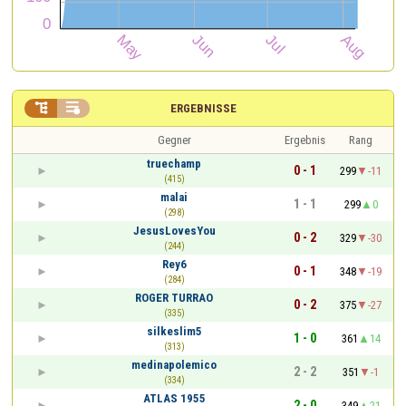


ERGEBNISSE
Gegner
Ergebnis
Rang
truechamp
0 - 1
299
-11
(415)
malai
1 - 1
299
0
(298)
JesusLovesYou
0 - 2
329
-30
(244)
Rey6
0 - 1
348
-19
(284)
ROGER TURRAO
0 - 2
375
-27
(335)
silkeslim5
1 - 0
361
14
(313)
medinapolemico
2 - 2
351
-1
(334)
ATLAS 1955
2 - 0
349
21