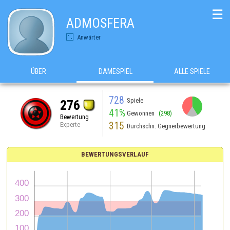
☰
ADMOSFERA
Anwärter
ÜBER
DAMESPIEL
ALLE SPIELE
728
Spiele
276
41%
Gewonnen
(298)
Bewertung
315
Experte
Durchschn. Gegnerbewertung
BEWERTUNGSVERLAUF