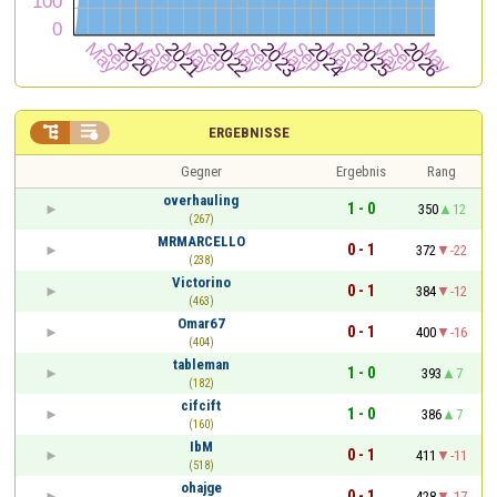


ERGEBNISSE
Gegner
Ergebnis
Rang
overhauling
1 - 0
350
12
(267)
MRMARCELLO
0 - 1
372
-22
(238)
Victorino
0 - 1
384
-12
(463)
Omar67
0 - 1
400
-16
(404)
tableman
1 - 0
393
7
(182)
cifcift
1 - 0
386
7
(160)
IbM
0 - 1
411
-11
(518)
ohajge
0 - 1
428
-17