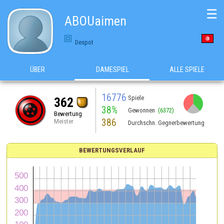
☰
ABOUaimen
Despot
ÜBER
DAMESPIEL
ALLE SPIELE
16776
Spiele
362
38%
Gewonnen
(6372)
Bewertung
386
Meister
Durchschn. Gegnerbewertung
BEWERTUNGSVERLAUF