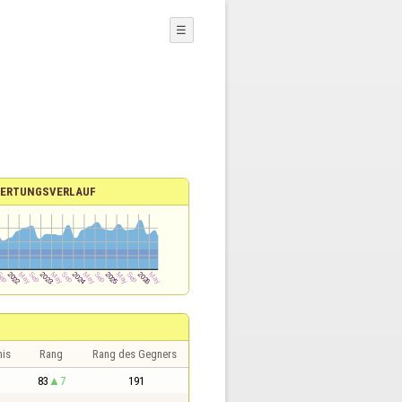
☰
ERTUNGSVERLAUF
nis
Rang
Rang des Gegners
1
83
7
191