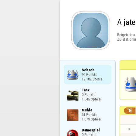
A jat
Beigetreten
Zuletzt onli
Schach

90 Punkte

19.182 Spiele
Tanx

0 Punkte

1.645 Spiele
Mühle


61 Punkte

1.079 Spiele
Damespiel

0 Punkte
