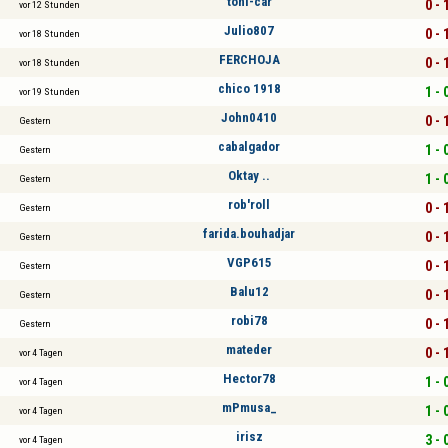
toni-car
0 - 
vor 12 Stunden
Julio807
0 - 
vor 18 Stunden
FERCHOJA
0 - 
vor 18 Stunden
chico 1918
1 - 
vor 19 Stunden
John0410
0 - 
Gestern
cabalgador
1 - 
Gestern
Oktay ..
1 - 
Gestern
rob'roll
0 - 
Gestern
farida.bouhadjar
0 - 
Gestern
VGP615
0 - 
Gestern
Balu12
0 - 
Gestern
robi78
0 - 
Gestern
mateder
0 - 
vor 4 Tagen
Hector78
1 - 
vor 4 Tagen
mPmusa_
1 - 
vor 4 Tagen
irisz
3 - 
vor 4 Tagen