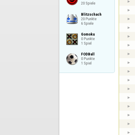
20 Spiele
Blitzschach

20 Punkte

6 Spiele
Gomoku

0 Punkte

1 Spiel
FODBall

0 Punkte

1 Spiel