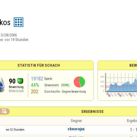
ekos
:
3/28/2006
ne:
vor 19 Stunden
STATISTIK FÜR SCHACH
BEW
19182
Spiele
90
44%
Gewonnen
(8384)
Bewertung
202
Mittelstufe
Durchschn. Gegnerbewertung

ERGEBNISSE
Gegner
Ergeb
cheorojas
1 - 
vor 12 Stunden