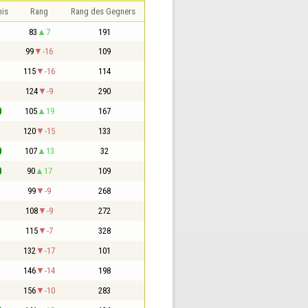
nis
Rang
Rang des Gegners
1
83
7
191
1
99
-16
109
1
115
-16
114
1
124
-9
290
0
105
19
167
1
120
-15
133
0
107
13
32
0
90
17
109
1
99
-9
268
1
108
-9
272
1
115
-7
328
1
132
-17
101
1
146
-14
198
1
156
-10
283