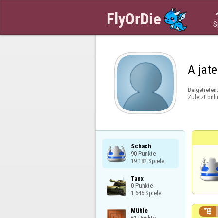
S
A jat
Beigetreten
Zuletzt onli
Schach

90 Punkte

19.182 Spiele
Tanx

0 Punkte

1.645 Spiele
Mühle


61 Punkte
