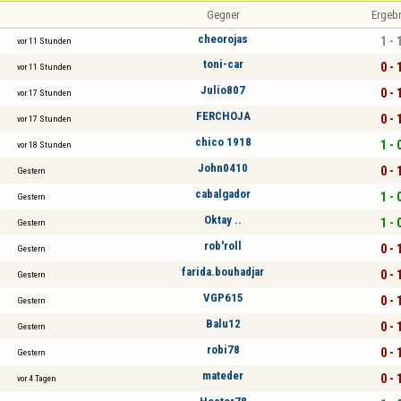
Gegner
Ergeb
cheorojas
1 - 
vor 11 Stunden
toni-car
0 - 
vor 11 Stunden
Julio807
0 - 
vor 17 Stunden
FERCHOJA
0 - 
vor 17 Stunden
chico 1918
1 - 
vor 18 Stunden
John0410
0 - 
Gestern
cabalgador
1 - 
Gestern
Oktay ..
1 - 
Gestern
rob'roll
0 - 
Gestern
farida.bouhadjar
0 - 
Gestern
VGP615
0 - 
Gestern
Balu12
0 - 
Gestern
robi78
0 - 
Gestern
mateder
0 - 
vor 4 Tagen