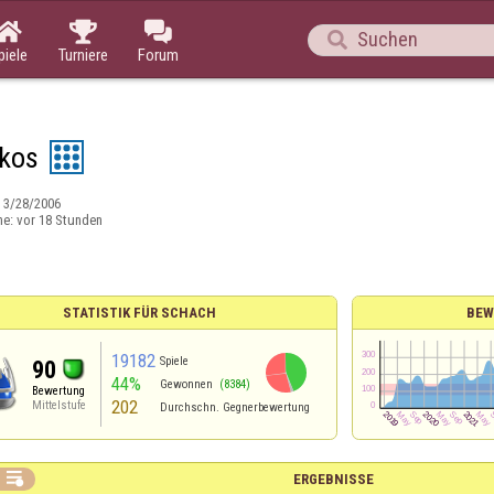




piele
Turniere
Forum
ekos
:
3/28/2006
ne:
vor 18 Stunden
STATISTIK FÜR SCHACH
BEW
19182
Spiele
90
44%
Gewonnen
(8384)
Bewertung
202
Mittelstufe
Durchschn. Gegnerbewertung

ERGEBNISSE