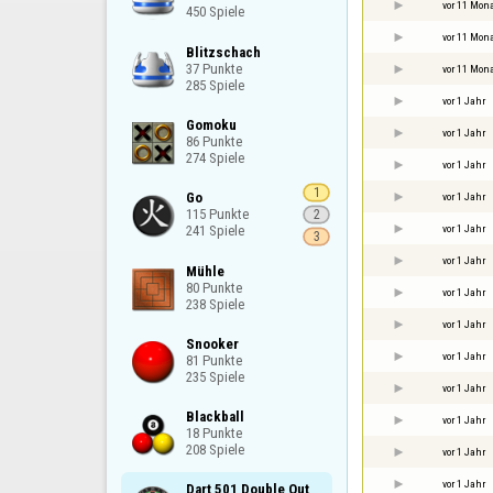
vor 11 Mon
450 Spiele
vor 11 Mon
Blitzschach

37 Punkte

vor 11 Mon
285 Spiele
vor 1 Jahr
Gomoku

vor 1 Jahr
86 Punkte

274 Spiele
vor 1 Jahr
1
Go

vor 1 Jahr
115 Punkte

2
vor 1 Jahr
241 Spiele
3
vor 1 Jahr
Mühle

80 Punkte

vor 1 Jahr
238 Spiele
vor 1 Jahr
Snooker

vor 1 Jahr
81 Punkte

235 Spiele
vor 1 Jahr
Blackball

vor 1 Jahr
18 Punkte

208 Spiele
vor 1 Jahr
vor 1 Jahr
Dart 501 Double Out
