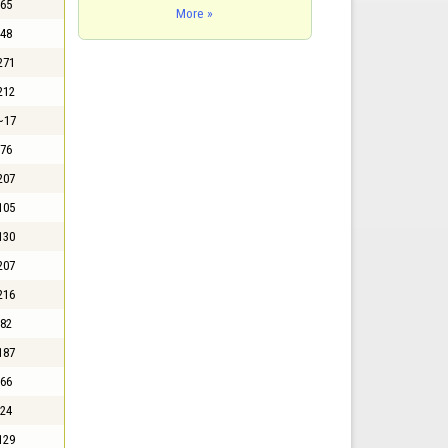
65
More »
48
271
212
~17
76
207
105
130
207
216
82
187
66
24
129