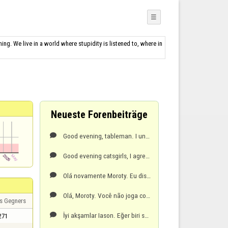
☰
hing. We live in a world where stupidity is listened to, where in
Neueste Forenbeiträge
Good evening, tableman. I understand your frustration with the doubles, but that's the rule. A playe

Good evening catsgirls, I agree with you. Your suggestion of 20 minutes would give us more time to r

Olá novamente Moroty. Eu disse 10 dias porque no seu perfil o seu último jogo foi em 25/01/2026.Tenh

Olá, Moroty. Você não joga com esse apelido há 10 dias, por isso seus pontos diminuíram.Tenha um bom

s Gegners
İyi akşamlar Iason. Eğer biri sana hakaret ederse, bunu moderatörlere bir rapor göndererek bildirmel

271