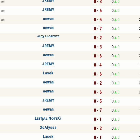
JREMY
0 - 3
0
0
aten
JREMY
0 - 6
0
0
aten
oewan
0 - 5
0
0
aten
oewan
0 - 7
0
0
ᴬᴸᴱX ᴸᴸᴼᴿᴱᴺᵀᴱ
0 - 2
0
0
JREMY
0 - 3
0
0
oewan
0 - 6
0
0
JREMY
0 - 4
0
0
Lasek
0 - 6
0
0
oewan
0 - 2
0
0
oewan
0 - 6
0
0
JREMY
0 - 5
0
0
oewan
0 - 7
0
0
Łᴇтɧᴀʟ Nᴏᴛᴇ☪
0 - 1
0
0
XcAlyssa
0 - 2
0
0
Lasek
0 - 1
0
0