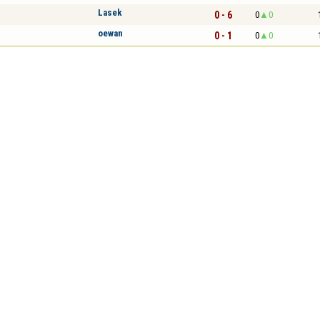
Lasek
0 - 6
0
0
oewan
0 - 1
0
0