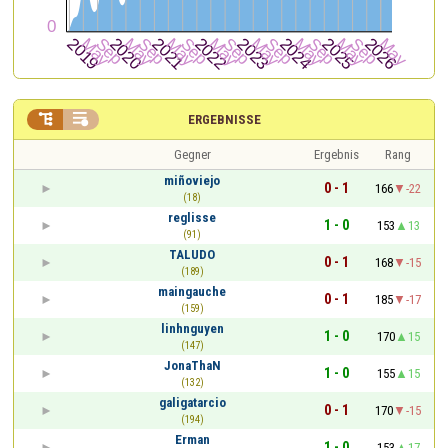


ERGEBNISSE
Gegner
Ergebnis
Rang
miñoviejo
0 - 1
166
-22
(18)
reglisse
1 - 0
153
13
(91)
TALUDO
0 - 1
168
-15
(189)
maingauche
0 - 1
185
-17
(159)
linhnguyen
1 - 0
170
15
(147)
JonaThaN
1 - 0
155
15
(132)
galigatarcio
0 - 1
170
-15
(194)
Erman
1 - 0
153
17