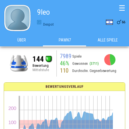
☰
9leo

66
Despot
ÜBER
PAWN7
ALLE SPIELE
7989
Spiele
144
46%
Gewonnen
(3711)
Bewertung
110
Mittelstufe
Durchschn. Gegnerbewertung
BEWERTUNGSVERLAUF