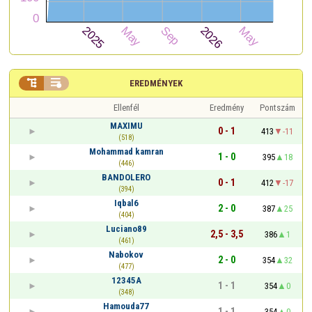


EREDMÉNYEK
Ellenfél
Eredmény
Pontszám
MAXIMU
0 - 1
413
-11
(518)
Mohammad kamran
1 - 0
395
18
(446)
BANDOLERO
0 - 1
412
-17
(394)
Iqbal6
2 - 0
387
25
(404)
Luciano89
2,5 - 3,5
386
1
(461)
Nabokov
2 - 0
354
32
(477)
12345A
1 - 1
354
0
(348)
Hamouda77
1 - 1
354
0