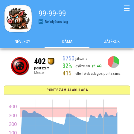
☰
99-99-99
Befolyásos tag
NÉVJEGY
DÁMA
JÁTÉKOK
6750
játszma
402
32%
győzelem
(2144)
pontszám
415
Mester
ellenfelek átlagos pontszáma
PONTSZÁM ALAKULÁSA