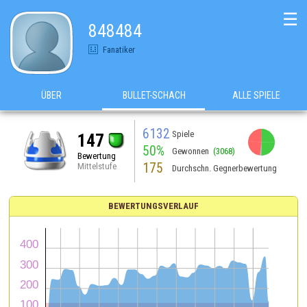
☰
848484
Fanatiker
ÜBER
BULLET-SCHACH
ALLE SPIELE
6132
Spiele
147
50%
Gewonnen
(3068)
Bewertung
175
Mittelstufe
Durchschn. Gegnerbewertung
BEWERTUNGSVERLAUF