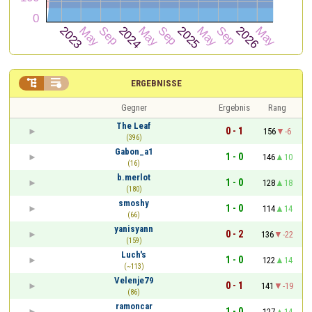


ERGEBNISSE
Gegner
Ergebnis
Rang
The Leaf
0 - 1
156
-6
(396)
Gabon_a1
1 - 0
146
10
(16)
b.merlot
1 - 0
128
18
(180)
smoshy
1 - 0
114
14
(66)
yanisyann
0 - 2
136
-22
(159)
Luch's
1 - 0
122
14
(~113)
Velenje79
0 - 1
141
-19
(86)
ramoncar
1 - 0
127
14