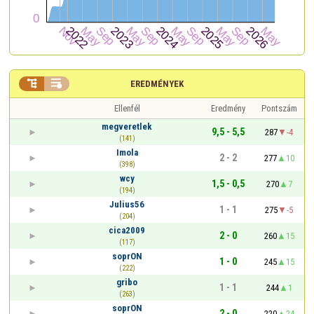


EREDMÉNYEK
Ellenfél
Eredmény
Pontszám
megveretlek
9,5 - 5,5
287
-4
(141)
Imola
2 - 2
277
10
(398)
wcy
1,5 - 0,5
270
7
(194)
Julius56
1 - 1
275
-5
(204)
cica2009
2 - 0
260
15
(117)
soprON
1 - 0
245
15
(222)
gribo
1 - 1
244
1
(263)
soprON
2 - 0
220
24