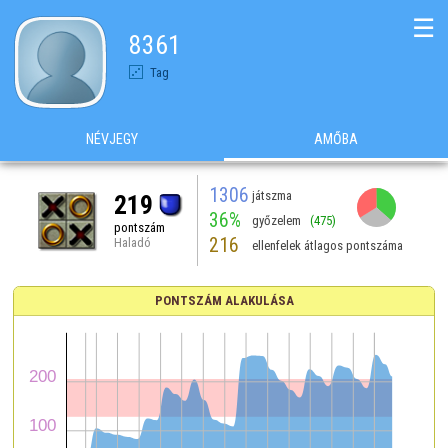
☰
8361
Tag
NÉVJEGY
AMŐBA
1306
játszma
219
36%
győzelem
(475)
pontszám
216
Haladó
ellenfelek átlagos pontszáma
PONTSZÁM ALAKULÁSA