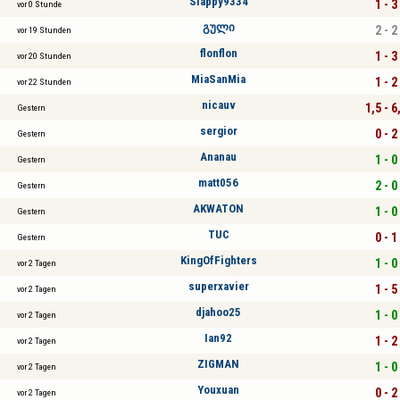
Slappy9334
1 - 3
vor 0 Stunde
გული
2 - 2
vor 19 Stunden
flonflon
1 - 3
vor 20 Stunden
MiaSanMia
1 - 2
vor 22 Stunden
nicauv
1,5 - 6
Gestern
sergior
0 - 2
Gestern
Ananau
1 - 0
Gestern
matt056
2 - 0
Gestern
AKWATON
1 - 0
Gestern
TUC
0 - 1
Gestern
KingOfFighters
1 - 0
vor 2 Tagen
superxavier
1 - 5
vor 2 Tagen
djahoo25
1 - 0
vor 2 Tagen
Ian92
1 - 2
vor 2 Tagen
ZIGMAN
1 - 0
vor 2 Tagen
Youxuan
0 - 2
vor 2 Tagen