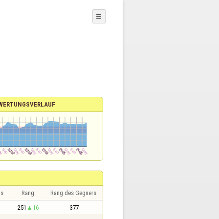
☰
WERTUNGSVERLAUF
is
Rang
Rang des Gegners
251
16
377