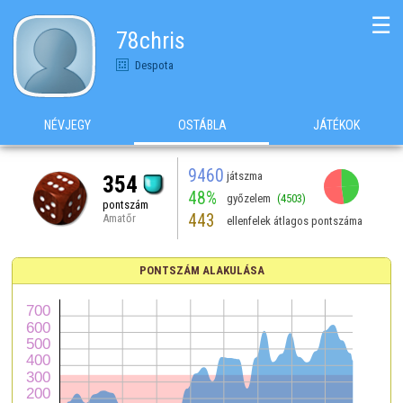
☰
78chris
Despota
NÉVJEGY
OSTÁBLA
JÁTÉKOK
9460
játszma
354
48%
győzelem
(4503)
pontszám
443
Amatőr
ellenfelek átlagos pontszáma
PONTSZÁM ALAKULÁSA