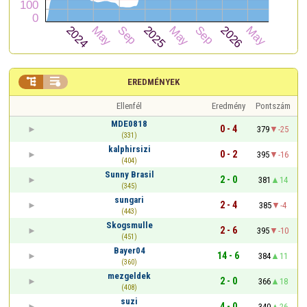


EREDMÉNYEK
Ellenfél
Eredmény
Pontszám
MDE0818
0 - 4
379
-25
(331)
kalphirsizi
0 - 2
395
-16
(404)
Sunny Brasil
2 - 0
381
14
(345)
sungari
2 - 4
385
-4
(443)
Skogsmulle
2 - 6
395
-10
(451)
Bayer04
14 - 6
384
11
(360)
mezgeldek
2 - 0
366
18
(408)
suzi
4 - 0
340
26