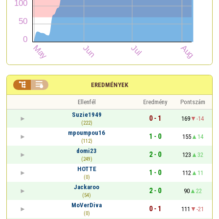


EREDMÉNYEK
Ellenfél
Eredmény
Pontszám
Suzie1949
0 - 1
169
-14
(222)
mpoumpou16
1 - 0
155
14
(112)
domi23
2 - 0
123
32
(249)
HOTTE
1 - 0
112
11
(0)
Jackaroo
2 - 0
90
22
(54)
MoVerDiva
0 - 1
111
-21
(0)