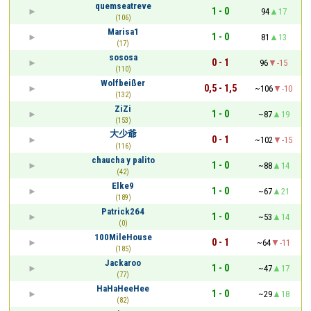
quemseatreve
1 - 0
94
17
(106)
Marisa1
1 - 0
81
13
(17)
sososa
0 - 1
96
-15
(110)
Wolfbeißer
0,5 - 1,5
~106
-10
(132)
ZiZi
1 - 0
~87
19
(153)
大少爺
0 - 1
~102
-15
(116)
chaucha y palito
1 - 0
~88
14
(42)
Elke9
1 - 0
~67
21
(189)
Patrick264
1 - 0
~53
14
(0)
100MileHouse
0 - 1
~64
-11
(185)
Jackaroo
1 - 0
~47
17
(77)
HaHaHeeHee
1 - 0
~29
18
(82)