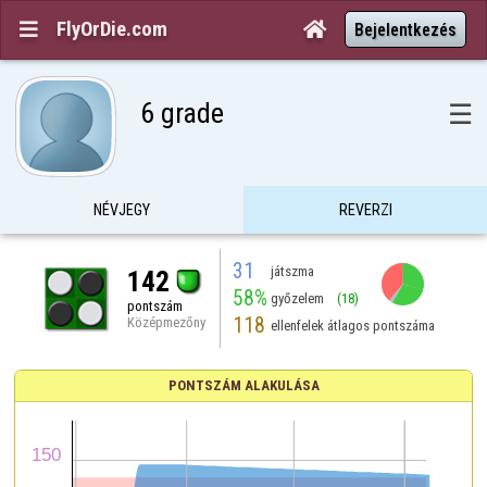
FlyOrDie.com


Bejelentkezés
6 grade
☰
NÉVJEGY
REVERZI
31
játszma
142
58%
győzelem
(18)
pontszám
118
Középmezőny
ellenfelek átlagos pontszáma
PONTSZÁM ALAKULÁSA