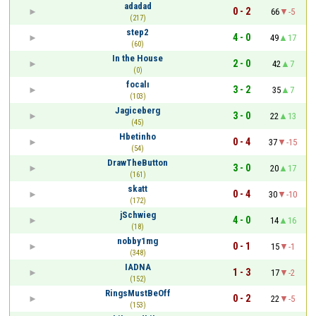
adadad
0 - 2
66
-5
(217)
step2
4 - 0
49
17
(60)
In the House
2 - 0
42
7
(0)
focalı
3 - 2
35
7
(103)
Jagiceberg
3 - 0
22
13
(45)
Hbetinho
0 - 4
37
-15
(54)
DrawTheButton
3 - 0
20
17
(161)
skatt
0 - 4
30
-10
(172)
jSchwieg
4 - 0
14
16
(18)
nobby1mg
0 - 1
15
-1
(348)
IADNA
1 - 3
17
-2
(152)
RingsMustBeOff
0 - 2
22
-5
(153)