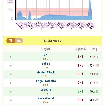


ERGEBNISSE
Gegner
Ergebnis
Rang
aZ
1 - 3
41
-5
(106)
svh12
1 - 6
56
-15
(77)
Master Attack
0 - 1
59
-3
(5)
Gogol Bordello
0 - 1
61
-2
(160)
Ludo.10
5 - 1
49
12
(11)
KudzuCartel
0 - 4
61
-12
(145)