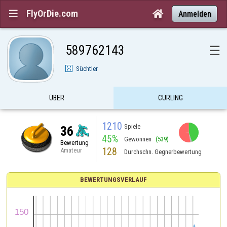
FlyOrDie.com


Anmelden
589762143
☰
Süchtler
ÜBER
CURLING
1210
Spiele
36
45%
Gewonnen
(539)
Bewertung
128
Amateur
Durchschn. Gegnerbewertung
BEWERTUNGSVERLAUF