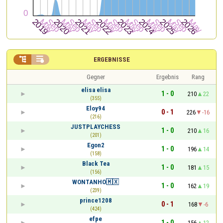


ERGEBNISSE
Gegner
Ergebnis
Rang
elisa elisa
1 - 0
210
22
(355)
Eloy94
0 - 1
226
-16
(216)
JUSTPLAYCHESS
1 - 0
210
16
(201)
Egon2
1 - 0
196
14
(158)
Black Tea
1 - 0
181
15
(156)
WONTANHO🇲🇽
1 - 0
162
19
(239)
prince1208
0 - 1
168
-6
(424)
efpe
1 - 0
156
12