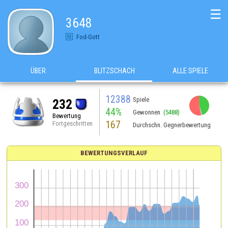
☰
3648
Fod-Gott
ÜBER
BLITZSCHACH
ALLE SPIELE
12388
Spiele
232
44%
Gewonnen
(5488)
Bewertung
167
Fortgeschritten
Durchschn. Gegnerbewertung
BEWERTUNGSVERLAUF