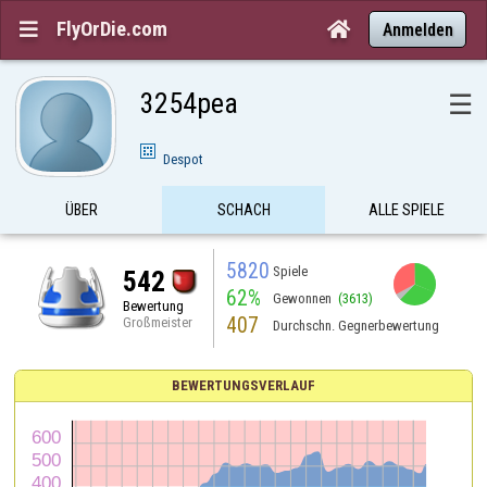
FlyOrDie.com


Anmelden
3254pea
☰
Despot
ÜBER
SCHACH
ALLE SPIELE
5820
Spiele
542
62%
Gewonnen
(3613)
Bewertung
407
Großmeister
Durchschn. Gegnerbewertung
BEWERTUNGSVERLAUF