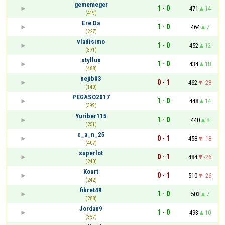
gememeger
1 - 0
471
14
(419)
Ere Da
1 - 0
464
7
(227)
vladisimo
1 - 0
452
12
(371)
styllus
1 - 0
434
18
(488)
nejib03
0 - 1
462
-28
(140)
PEGASO2017
1 - 0
448
14
(399)
Yuriber115
1 - 0
440
8
(251)
c_a_n_25
0 - 1
458
-18
(407)
superlot
0 - 1
484
-26
(240)
Kourt
0 - 1
510
-26
(242)
fikret49
1 - 0
503
7
(288)
Jordan9
1 - 0
493
10
(357)