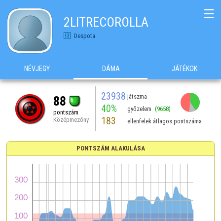
☰
2LITRECOROLLA
Despota
NÉVJEGY
DÁMA
JÁTÉKOK
23938
játszma
88
40%
győzelem
(9658)
pontszám
183
Középmezőny
ellenfelek átlagos pontszáma
PONTSZÁM ALAKULÁSA