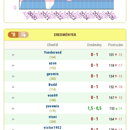


EREDMÉNYEK
Ellenfél
Eredmény
Pontszám
Yonderend
0 - 1
101
-13
(164)
azon
0 - 1
118
-17
(102)
gesmin
0 - 1
134
-13
(200)
Budd
0 - 1
152
-18
(114)
eon69
0 - 1
167
-15
(180)
yuvewin
1,5 - 0,5
153
14
(179)
stoni
0 - 1
164
-11
(268)
victor1952
0 - 1
178
-14