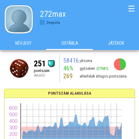
☰
272max
Despota
NÉVJEGY
OSTÁBLA
JÁTÉKOK
58416
játszma
251
46%
győzelem
(27041)
pontszám
269
Amatőr
ellenfelek átlagos pontszáma
PONTSZÁM ALAKULÁSA