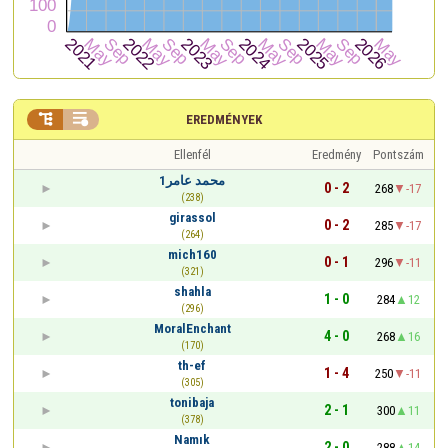


EREDMÉNYEK
Ellenfél
Eredmény
Pontszám
محمد عامر1
0 - 2
268
-17
(238)
girassol
0 - 2
285
-17
(264)
mich160
0 - 1
296
-11
(321)
shahla
1 - 0
284
12
(296)
MoralEnchant
4 - 0
268
16
(170)
th-ef
1 - 4
250
-11
(305)
tonibaja
2 - 1
300
11
(378)
Namık
2 - 0
288
14