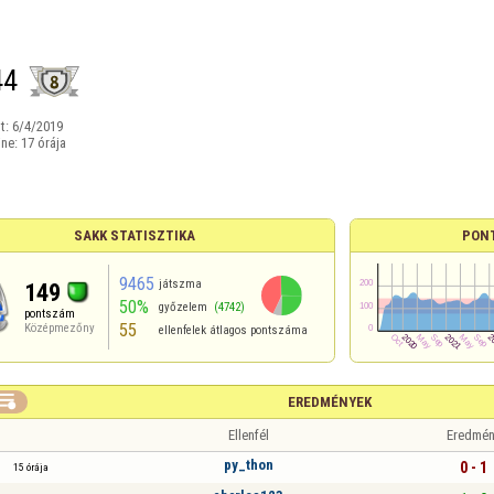
44
t:
6/4/2019
ine:
17 órája
SAKK STATISZTIKA
PON
9465
játszma
149
50%
győzelem
(4742)
pontszám
55
Középmezőny
ellenfelek átlagos pontszáma

EREDMÉNYEK
Ellenfél
Eredmén
py_thon
0 - 1
15 órája