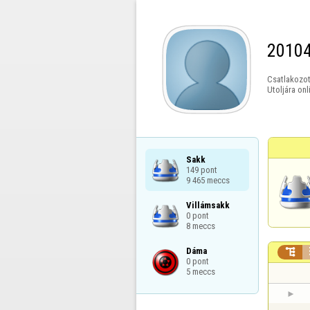
2010
Csatlakozot
Utoljára onl
Sakk

149 pont

9 465 meccs
Villámsakk

0 pont

8 meccs
Dáma


0 pont

5 meccs