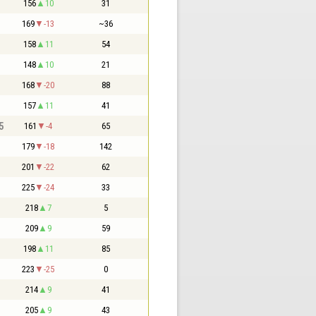
156
10
31
169
-13
~36
158
11
54
148
10
21
168
-20
88
157
11
41
5
161
-4
65
179
-18
142
201
-22
62
225
-24
33
218
7
5
209
9
59
198
11
85
223
-25
0
214
9
41
205
9
43