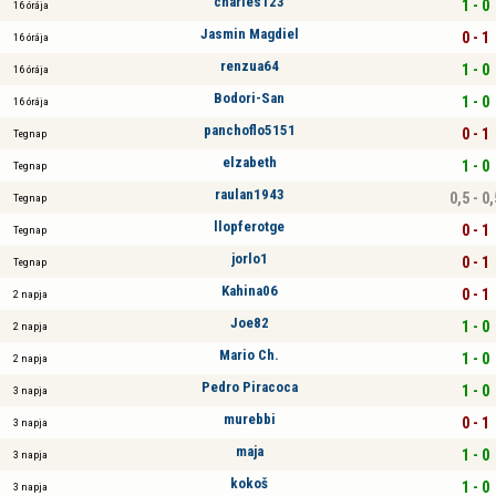
charles123
1 - 0
16 órája
Jasmin Magdiel
0 - 1
16 órája
renzua64
1 - 0
16 órája
Bodori-San
1 - 0
16 órája
panchoflo5151
0 - 1
Tegnap
elzabeth
1 - 0
Tegnap
raulan1943
0,5 - 0,
Tegnap
llopferotge
0 - 1
Tegnap
jorlo1
0 - 1
Tegnap
Kahina06
0 - 1
2 napja
Joe82
1 - 0
2 napja
Mario Ch.
1 - 0
2 napja
Pedro Piracoca
1 - 0
3 napja
murebbi
0 - 1
3 napja
maja
1 - 0
3 napja
kokoš
1 - 0
3 napja