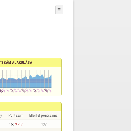
☰
TSZÁM ALAKULÁSA
y
Pontszám
Ellenfél pontszáma
166
-17
137