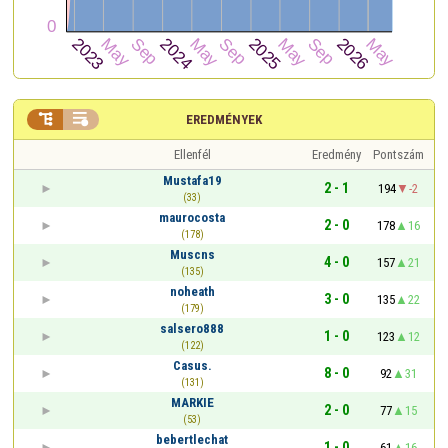


EREDMÉNYEK
Ellenfél
Eredmény
Pontszám
Mustafa19
2 - 1
194
-2
(33)
maurocosta
2 - 0
178
16
(178)
Muscns
4 - 0
157
21
(135)
noheath
3 - 0
135
22
(179)
salsero888
1 - 0
123
12
(122)
Casus.
8 - 0
92
31
(131)
MARKIE
2 - 0
77
15
(53)
bebertlechat
1 - 0
61
16