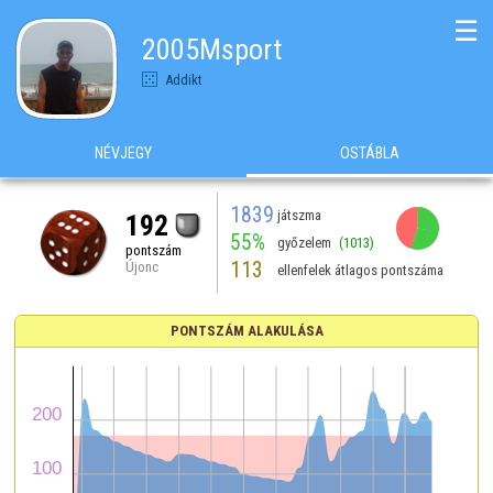
☰
2005Msport
Addikt
NÉVJEGY
OSTÁBLA
1839
játszma
192
55%
győzelem
(1013)
pontszám
113
Újonc
ellenfelek átlagos pontszáma
PONTSZÁM ALAKULÁSA