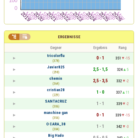


ERGEBNISSE
Gegner
Ergebnis
Rang
tricolorflu
0 - 1
351
-15
(378)
Javier825
2,5 - 1,5
324
5
(298)
chemin
2,5 - 3,5
332
-2
(364)
cristian28
1 - 0
337
11
(229)
SANTACRUZ
1 - 1
339
-2
(306)
manchine gan
0 - 1
339
-15
(356)
O CARA_38
1 - 1
342
-3
(304)
Big Hado
0,5 - 0,5
342
0