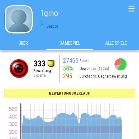
☰
1gino
Despot
ÜBER
DAMESPIEL
ALLE SPIELE
27465
Spiele
333
58%
Gewonnen
(16055)
Bewertung
295
Experte
Durchschn. Gegnerbewertung
BEWERTUNGSVERLAUF