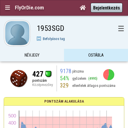
FlyOrDie.com


Bejelentkezés
1953SGD
☰
Befolyásos tag
NÉVJEGY
OSTÁBLA
9178
játszma
427
54%
győzelem
(4995)
pontszám
329
Középmezőny
ellenfelek átlagos pontszáma
PONTSZÁM ALAKULÁSA