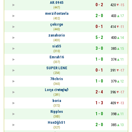
AR.0945
0 - 2
420
-15
(447)
merzifontavla
2 - 0
403
17
(432)
çekırge
0 - 1
414
-11
(440)
zanahorio
5 - 2
400
14
(433)
sia55
3 - 0
385
15
(310)
Emrah16
1 - 0
374
11
(337)
SUPER LENE
0 - 1
391
-17
(254)
78chris
1 - 0
379
12
(365)
Lυɳα ƈɾҽƈιҽɳƚҽ🌙
2 - 4
396
-17
(281)
boria
1 - 3
409
-13
(372)
Ripples
1 - 0
398
11
(383)
HsnDğlı51
2 - 0
385
13
(327)