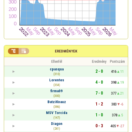


EREDMÉNYEK
Ellenfél
Eredmény
Pontszám
cpasqua
2 - 0
416
11
(310)
Lorentes
4 - 0
398
19
(354)
firma09
7 - 0
377
21
(300)
BatziKnauz
1 - 2
383
-6
(386)
MSV Torcida
1 - 0
378
5
(147)
Diagon
0 - 3
405
-27
(261)