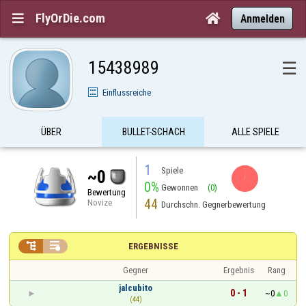
FlyOrDie.com


Anmelden
15438989
☰
Einflussreiche
ÜBER
BULLET-SCHACH
ALLE SPIELE
1
Spiele
~0
0%
Gewonnen
(0)
Bewertung
44
Novize
Durchschn. Gegnerbewertung


ERGEBNISSE
Gegner
Ergebnis
Rang
jalcubito
0 - 1
~0
0
(44)