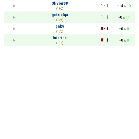
Olivier08
1 - 1
~14
10
(160)
gabrielqa
1 - 1
~0
14
(227)
pnkv
0 - 1
~0
0
(176)
luis-ins
0 - 1
~0
0
(191)