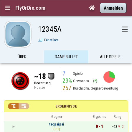
FlyOrDie.com


Anmelden
12345A
☰
Fanatiker
ÜBER
DAME BULLET
ALLE SPIELE
7
Spiele
~18
29%
Gewonnen
(2)
Bewertung
257
Novize
Durchschn. Gegnerbewertung


ERGEBNISSE
Gegner
Ergebnis
Rang
taopaipai
0 - 1
~23
-2
(530)