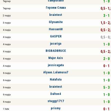
campusano
1 - 0
Tegnap
Героям Слава
0,5 - 1,
Tegnap
braintest
3 - 1
2 napja
Glynamite
1,5 - 2,
3 napja
Hassan68
0,5 - 2,
4 napja
GASPER
0,5 - 0,
4 napja
jucariga
1 - 0
4 napja
BIGBADBRUCE
0,5 - 2,
4 napja
Major Axis
2 - 0
4 napja
jessicagata
0 - 1
4 napja
Alyaas.Lalamusa7
1 - 0
6 napja
Natafuta
1 - 0
6 napja
braintest
5 - 3
6 napja
Dalton4
1 - 0
6 napja
stuggy1717
1 - 0
6 napja
prismy
0 - 1
1 hete