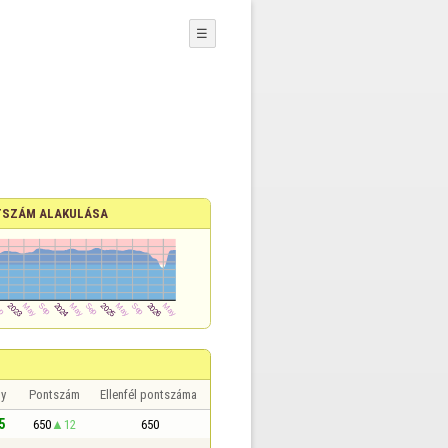
☰
SZÁM ALAKULÁSA
y
Pontszám
Ellenfél pontszáma
5
650
12
650