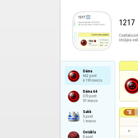
1217
Csatlakozot
Utoljára onl
Dáma

662 pont

6 195 meccs
Dáma 64

370 pont

97 meccs
Sakk


0 pont

1 meccs
Ostábla

0 pont
