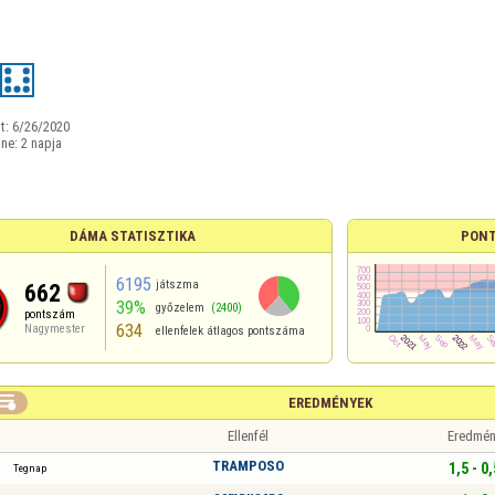
t:
6/26/2020
ine:
2 napja
DÁMA STATISZTIKA
PONT
6195
játszma
662
39%
győzelem
(2400)
pontszám
634
Nagymester
ellenfelek átlagos pontszáma

EREDMÉNYEK
Ellenfél
Eredmén
TRAMPOSO
1,5 - 0,
Tegnap