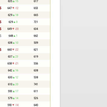
635
15
617
5
647
-12
653
629
18
665
5
629
0
721
5
649
-20
634
5
648
1
662
638
10
509
5
660
-22
621
637
23
619
658
-21
556
642
16
638
630
12
538
610
20
741
593
17
611
579
14
526
593
-14
640