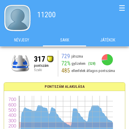
☰
11200
NÉVJEGY
SAKK
JÁTÉKOK
729
játszma
317
72%
győzelem
(528)
pontszám
485
Szaki
ellenfelek átlagos pontszáma
PONTSZÁM ALAKULÁSA