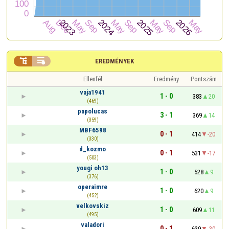


EREDMÉNYEK
Ellenfél
Eredmény
Pontszám
vaja1941
1 - 0
383
20
(469)
papolucas
3 - 1
369
14
(359)
MBF6598
0 - 1
414
-20
(330)
d_kozmo
0 - 1
531
-17
(503)
yougi oh13
1 - 0
528
9
(376)
operaimre
1 - 0
620
9
(452)
velkovskiz
1 - 0
609
11
(495)
valadori
0 - 1
639
-30