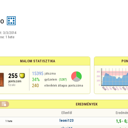
yo
t:
3/3/2014
ine:
1 hete
MALOM STATISZTIKA
PON
15395
játszma
255
34%
győzelem
(5287)
pontszám
240
Szaki
ellenfelek átlagos pontszáma

EREDMÉNYEK
Ellenfél
Eredmén
leoni123
1,5 - 0,
1 hete