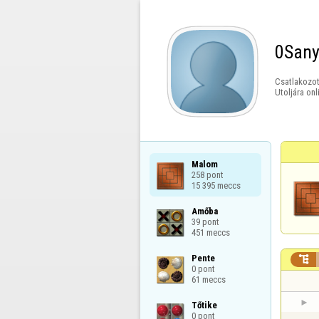
0San
Csatlakozot
Utoljára onl
Malom

258 pont

15 395 meccs
Amőba

39 pont

451 meccs
Pente


0 pont

61 meccs
Tőtike

0 pont
