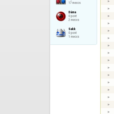
17 meccs
Dáma

0 pont

2 meccs
Sakk

0 pont

1 meccs