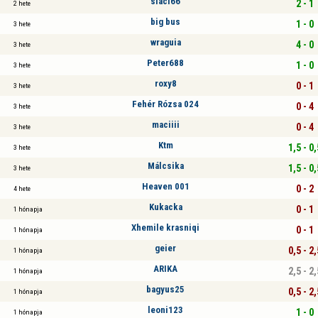
slaci66
2 - 1
2 hete
big bus
1 - 0
3 hete
wraguia
4 - 0
3 hete
Peter688
1 - 0
3 hete
roxy8
0 - 1
3 hete
Fehér Rózsa 024
0 - 4
3 hete
maciiii
0 - 4
3 hete
Ktm
1,5 - 0,
3 hete
Málcsika
1,5 - 0,
3 hete
Heaven 001
0 - 2
4 hete
Kukacka
0 - 1
1 hónapja
Xhemile krasniqi
0 - 1
1 hónapja
geier
0,5 - 2,
1 hónapja
ARIKA
2,5 - 2,
1 hónapja
bagyus25
0,5 - 2,
1 hónapja
leoni123
1 - 0
1 hónapja