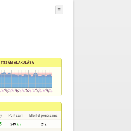
☰
TSZÁM ALAKULÁSA
y
Pontszám
Ellenfél pontszáma
5
249
9
212