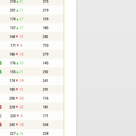
218
31
575
201
17
219
174
27
139
157
17
185
168
-11
282
171
-3
710
186
-15
379
5
176
10
145
5
155
21
292
174
-19
241
185
-11
291
206
-20
116
5
228
-22
181
5
233
-5
171
5
243
-10
354
227
16
228