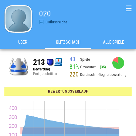
☰
020
Einflussreiche
ÜBER
BLITZSCHACH
ALLE SPIELE
43
Spiele
213
81%
Gewonnen
(35)
Bewertung
220
Fortgeschritten
Durchschn. Gegnerbewertung
BEWERTUNGSVERLAUF