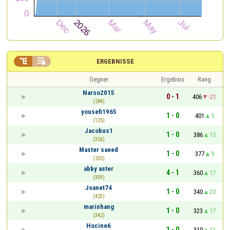


ERGEBNISSE
Gegner
Ergebnis
Rang
Narso2015
0 - 1
406
-21
(284)
yousefi1965
1 - 0
401
5
(125)
Jacobus1
1 - 0
386
15
(356)
Master saeed
1 - 0
377
9
(205)
abby aster
4 - 1
360
17
(339)
Joanet74
1 - 0
340
20
(423)
marinhang
1 - 0
323
17
(342)
Hocine6
1 - 0
310
13