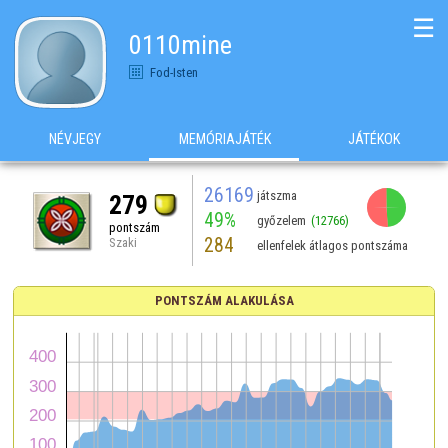
☰
0110mine
Fod-Isten
NÉVJEGY
MEMÓRIAJÁTÉK
JÁTÉKOK
26169
játszma
279
49%
győzelem
(12766)
pontszám
284
Szaki
ellenfelek átlagos pontszáma
PONTSZÁM ALAKULÁSA