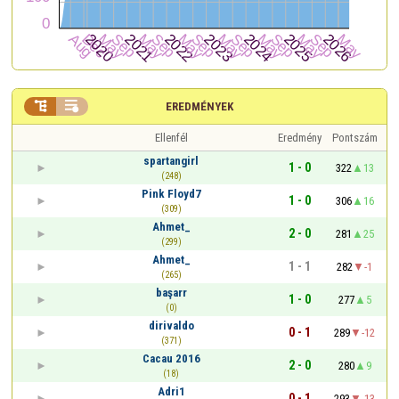


EREDMÉNYEK
Ellenfél
Eredmény
Pontszám
spartangirl
1 - 0
322
13
(248)
Pink Floyd7
1 - 0
306
16
(309)
Ahmet_
2 - 0
281
25
(299)
Ahmet_
1 - 1
282
-1
(265)
başarr
1 - 0
277
5
(0)
dirivaldo
0 - 1
289
-12
(371)
Cacau 2016
2 - 0
280
9
(18)
Adri1
0 - 1
293
-13