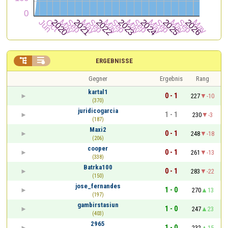


ERGEBNISSE
Gegner
Ergebnis
Rang
kartal1
0 - 1
227
-10
(370)
juridicogarcia
1 - 1
230
-3
(187)
Maxi2
0 - 1
248
-18
(206)
cooper
0 - 1
261
-13
(338)
Batrka100
0 - 1
283
-22
(150)
jose_fernandes
1 - 0
270
13
(197)
gambirstasiun
1 - 0
247
23
(403)
2965
1 - 0
232
15