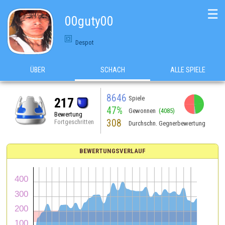
☰
00guty00
Despot
ÜBER
SCHACH
ALLE SPIELE
8646
Spiele
217
47%
Gewonnen
(4085)
Bewertung
308
Fortgeschritten
Durchschn. Gegnerbewertung
BEWERTUNGSVERLAUF