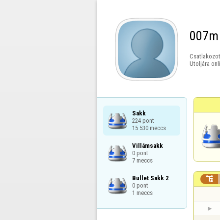
007m
Csatlakozot
Utoljára onl
Sakk

224 pont

15 530 meccs
Villámsakk

0 pont

7 meccs
Bullet Sakk 2


0 pont

1 meccs