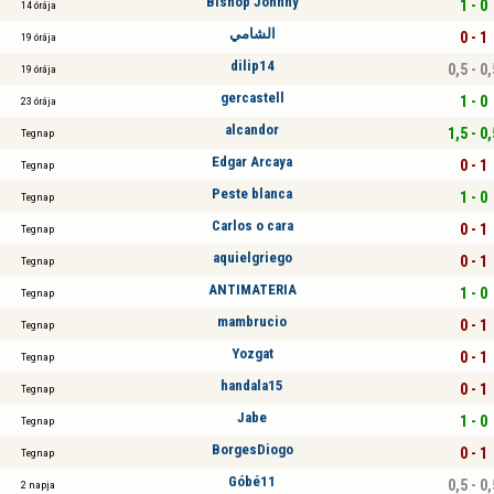
Bishop Johnny
1 - 0
14 órája
الشامي
0 - 1
19 órája
dilip14
0,5 - 0,
19 órája
gercastell
1 - 0
23 órája
alcandor
1,5 - 0,
Tegnap
Edgar Arcaya
0 - 1
Tegnap
Peste blanca
1 - 0
Tegnap
Carlos o cara
0 - 1
Tegnap
aquielgriego
0 - 1
Tegnap
ANTIMATERIA
1 - 0
Tegnap
mambrucio
0 - 1
Tegnap
Yozgat
0 - 1
Tegnap
handala15
0 - 1
Tegnap
Jabe
1 - 0
Tegnap
BorgesDiogo
0 - 1
Tegnap
Góbé11
0,5 - 0,
2 napja