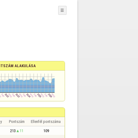
☰
TSZÁM ALAKULÁSA
y
Pontszám
Ellenfél pontszáma
213
11
109