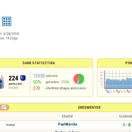
t:
6/28/2018
ine:
14 órája
SAKK STATISZTIKA
PON
15530
játszma
224
50%
győzelem
(7722)
pontszám
270
Haladó
ellenfelek átlagos pontszáma

EREDMÉNYEK
Ellenfél
Eredmén
PaulMerida
1 - 0
14 órája