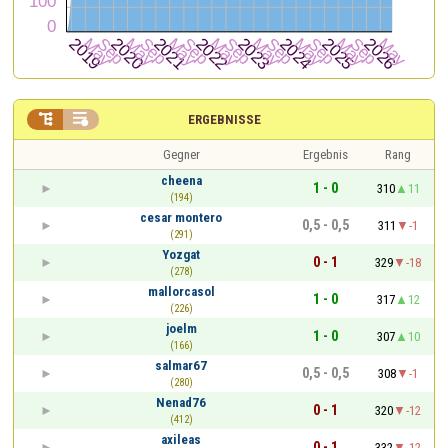


ERGEBNISSE
Gegner
Ergebnis
Rang
cheena
1 - 0
310
11
(194)
cesar montero
0,5 - 0,5
311
-1
(291)
Yozgat
0 - 1
329
-18
(278)
mallorcasol
1 - 0
317
12
(226)
joelm
1 - 0
307
10
(166)
salmar67
0,5 - 0,5
308
-1
(280)
Nenad76
0 - 1
320
-12
(412)
axileas
0 - 1
332
-12