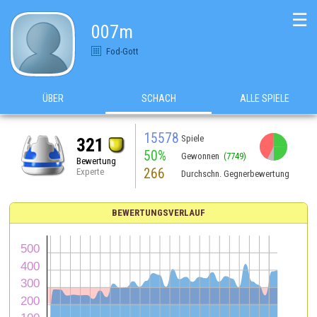
☰
007m
Fod-Gott
ÜBER
SCHACH
ALLE SPIELE
15578
Spiele
321
50%
Gewonnen
(7749)
Bewertung
266
Experte
Durchschn. Gegnerbewertung
BEWERTUNGSVERLAUF