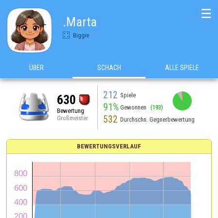
☰
.Marta
Biggie
ÜBER
SCHACH
ALLE SPIELE
212
Spiele
630
91%
Gewonnen
(193)
Bewertung
532
Großmeister
Durchschn. Gegnerbewertung
BEWERTUNGSVERLAUF