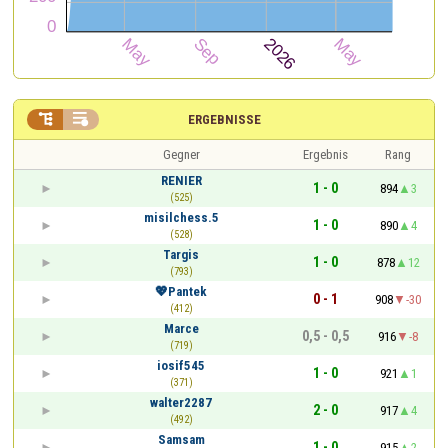


ERGEBNISSE
Gegner
Ergebnis
Rang
RENIER
1 - 0
894
3
(525)
misilchess.5
1 - 0
890
4
(528)
Targis
1 - 0
878
12
(793)
💖Pantek
0 - 1
908
-30
(412)
Marce
0,5 - 0,5
916
-8
(719)
iosif545
1 - 0
921
1
(371)
walter2287
2 - 0
917
4
(492)
Samsam
1 - 0
915
2