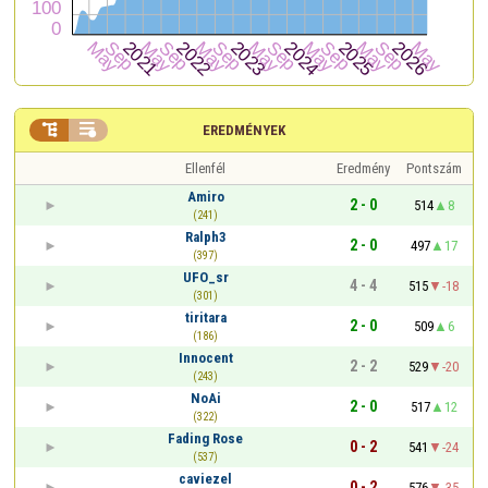


EREDMÉNYEK
Ellenfél
Eredmény
Pontszám
Amiro
2 - 0
514
8
(241)
Ralph3
2 - 0
497
17
(397)
UFO_sr
4 - 4
515
-18
(301)
tiritara
2 - 0
509
6
(186)
Innocent
2 - 2
529
-20
(243)
NoAi
2 - 0
517
12
(322)
Fading Rose
0 - 2
541
-24
(537)
caviezel
0 - 2
576
-35