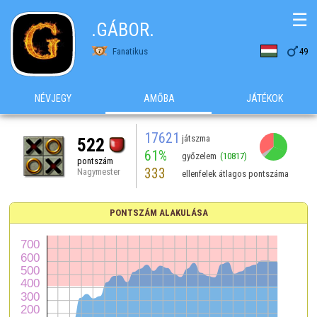
☰
.GÁBOR.

Fanatikus
49
NÉVJEGY
AMŐBA
JÁTÉKOK
17621
játszma
522
61%
győzelem
(10817)
pontszám
333
Nagymester
ellenfelek átlagos pontszáma
PONTSZÁM ALAKULÁSA