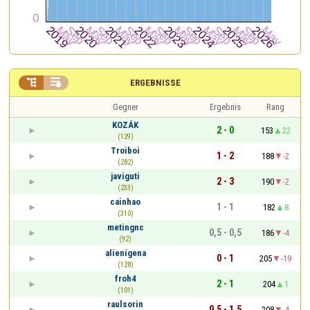


ERGEBNISSE
Gegner
Ergebnis
Rang
KOZÁK
2 - 0
153
22
(129)
Troiboi
1 - 2
188
-2
(282)
javiguti
2 - 3
190
-2
(233)
cainhao
1 - 1
182
8
(310)
metingnc
0,5 - 0,5
186
-4
(92)
alienígena
0 - 1
205
-19
(128)
froh4
2 - 1
204
1
(101)
raulsorin
0,5 - 1,5
208
-4