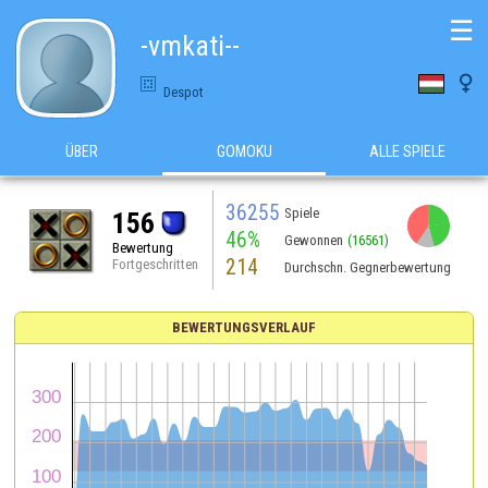
☰
-vmkati--

Despot
ÜBER
GOMOKU
ALLE SPIELE
36255
Spiele
156
46%
Gewonnen
(16561)
Bewertung
214
Fortgeschritten
Durchschn. Gegnerbewertung
BEWERTUNGSVERLAUF