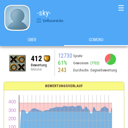
☰
-sky-
Einflussreiche
ÜBER
GOMOKU
12730
Spiele
412
61%
Gewonnen
(7722)
Bewertung
243
Meister
Durchschn. Gegnerbewertung
BEWERTUNGSVERLAUF