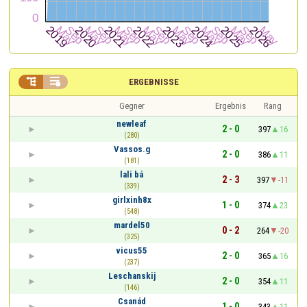


ERGEBNISSE
Gegner
Ergebnis
Rang
newleaf
2 - 0
397
16
(280)
Vassos.g
2 - 0
386
11
(181)
lali bá
2 - 3
397
-11
(339)
girlxinh8x
1 - 0
374
23
(548)
mardel50
0 - 2
264
-20
(325)
vicus55
2 - 0
365
16
(237)
Leschanskij
2 - 0
354
11
(146)
Csanád
1 - 0
343
11