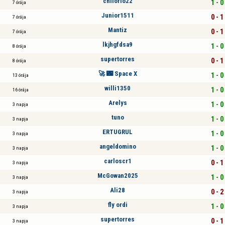
chilorio22
1 - 0
7 órája
Junior1511
0 - 1
7 órája
Mantiz
0 - 1
7 órája
lkjhgfdsa9
1 - 0
8 órája
supertorres
0 - 1
8 órája
🚀 🌃 Space X
1 - 0
13 órája
willi1350
1 - 0
16 órája
Arelys
1 - 0
3 napja
tuno
1 - 0
3 napja
ERTUGRUL
1 - 0
3 napja
angeldomino
1 - 0
3 napja
carloscr1
0 - 1
3 napja
McGowan2025
1 - 0
3 napja
Ali28
0 - 2
3 napja
fly ordi
1 - 0
3 napja
supertorres
0 - 1
3 napja