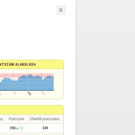
☰
NTSZÁM ALAKULÁSA
ny
Pontszám
Ellenfél pontszáma
390
14
349