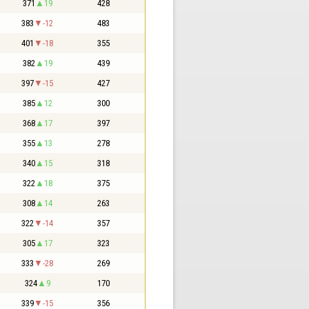
371
19
428
383
-12
483
401
-18
355
382
19
439
397
-15
427
385
12
300
368
17
397
355
13
278
340
15
318
322
18
375
308
14
263
322
-14
357
305
17
323
333
-28
269
324
9
170
339
-15
356