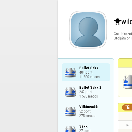
🐥wil
Csatlakozot
Utoljára onl
Bullet Sakk

404 pont

11 800 meccs
Bullet Sakk 2

242 pont

1 576 meccs
Villámsakk


52 pont

275 meccs
Sakk

27 pont
