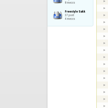
8 meccs
Freestyle Sakk

37 pont

4 meccs