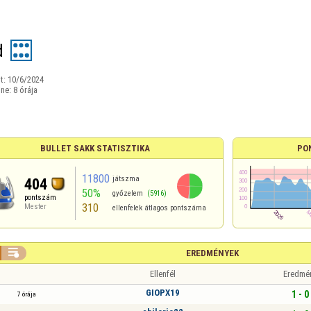
d
t:
10/6/2024
ine:
8 órája
BULLET SAKK STATISZTIKA
PO
11800
játszma
404
50%
győzelem
(5916)
pontszám
310
Mester
ellenfelek átlagos pontszáma

EREDMÉNYEK
Ellenfél
Eredmé
GIOPX19
1 - 0
7 órája