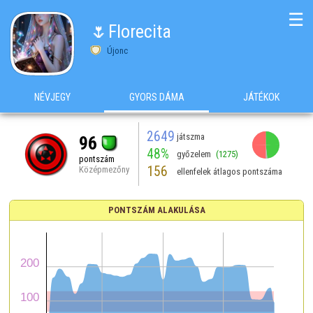
☰
🌷Florecita
Újonc
NÉVJEGY
GYORS DÁMA
JÁTÉKOK
2649
játszma
96
48%
győzelem
(1275)
pontszám
156
Középmezőny
ellenfelek átlagos pontszáma
PONTSZÁM ALAKULÁSA