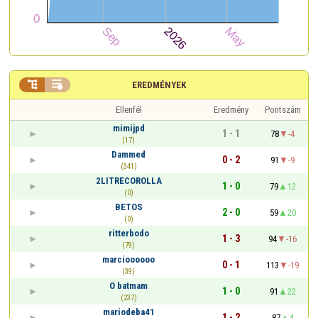


EREDMÉNYEK
Ellenfél
Eredmény
Pontszám
mimijpd
1 - 1
78
-4
(17)
Dammed
0 - 2
91
-9
(341)
2LITRECOROLLA
1 - 0
79
12
(0)
BETOS
2 - 0
59
20
(0)
ritterbodo
1 - 3
94
-16
(79)
marcioooooo
0 - 1
113
-19
(39)
O batmam
1 - 0
91
22
(237)
mariodeba41
1 - 2
87
4