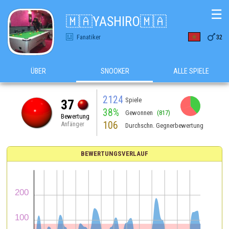
☰
🇲🇦YASHIRO🇲🇦

Fanatiker
32
ÜBER
SNOOKER
ALLE SPIELE
2124
Spiele
37
38%
Gewonnen
(817)
Bewertung
106
Anfänger
Durchschn. Gegnerbewertung
BEWERTUNGSVERLAUF