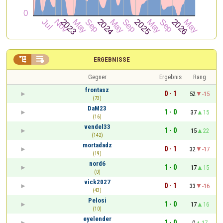


ERGEBNISSE
Gegner
Ergebnis
Rang
frontasz
0 - 1
52
-15
(73)
DaM23
1 - 0
37
15
(16)
vendel33
1 - 0
15
22
(142)
mortadadz
0 - 1
32
-17
(19)
nord6
1 - 0
17
15
(0)
vick2027
0 - 1
33
-16
(43)
Pelosi
1 - 0
17
16
(10)
eyelender
1 - 0
0
17