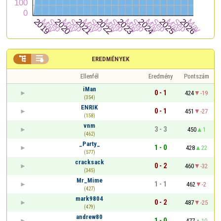


EREDMÉNYEK
Ellenfél
Eredmény
Pontszám
iMan
0 - 1
424
-19
(354)
ENRIK
0 - 1
451
-27
(158)
vnm
3 - 3
450
1
(462)
_Party_
1 - 0
428
22
(577)
cracksack
0 - 2
460
-32
(345)
Mr_Mime
1 - 1
462
-2
(427)
mark9804
0 - 2
487
-25
(479)
andrew80
1 - 0
477
10