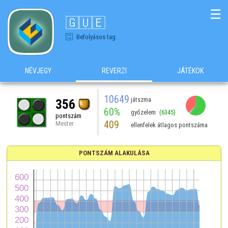
☰
🇬​​🇺​​🇪
Befolyásos tag
NÉVJEGY
REVERZI
JÁTÉKOK
10649
játszma
356
60%
győzelem
(6345)
pontszám
409
Mester
ellenfelek átlagos pontszáma
PONTSZÁM ALAKULÁSA