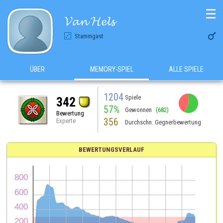
☰
𝓥𝓪𝓷 𝓗𝓮𝓵𝓼

Stammgast
ÜBER
MEMORY-SPIEL
ALLE SPIELE
1204
Spiele
342
57%
Gewonnen
(682)
Bewertung
356
Experte
Durchschn. Gegnerbewertung
BEWERTUNGSVERLAUF